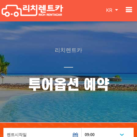
KR
리치렌트카
투어옵션 예약