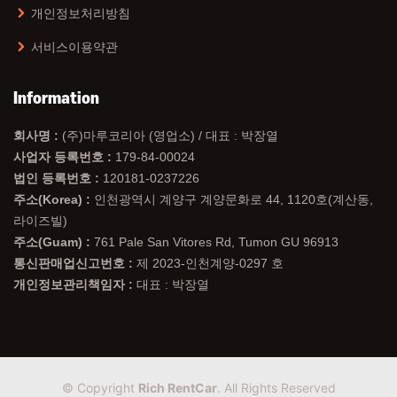
개인정보처리방침
서비스이용약관
Information
회사명 :
(주)마루코리아 (영업소) / 대표 : 박장열
사업자 등록번호 :
179-84-00024
법인 등록번호 :
120181-0237226
주소(Korea) :
인천광역시 계양구 계양문화로 44, 1120호(계산동,
라이즈빌)
주소(Guam) :
761 Pale San Vitores Rd, Tumon GU 96913
통신판매업신고번호 :
제 2023-인천계양-0297 호
개인정보관리책임자 :
대표 : 박장열
© Copyright
Rich RentCar
. All Rights Reserved