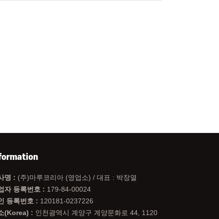
formation
사명 :
(주)마루코리아 (영업소) / 대표 : 박장열
업자 등록번호 :
179-84-00024
인 등록번호 :
120181-0237226
(Korea) :
인천광역시 계양구 계양문화로 44, 1120