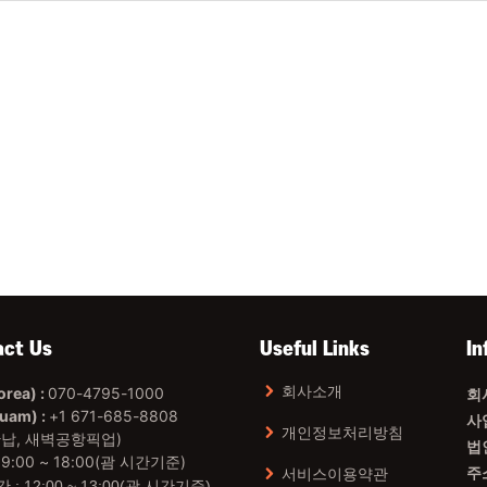
act Us
Useful Links
In
회사소개
rea) :
070-4795-1000
회
am) :
+1 671-685-8808
사
개인정보처리방침
납, 새벽공항픽업)
법
09:00 ~ 18:00(괌 시간기준)
서비스이용약관
주소
: 12:00 ~ 13:00(괌 시간기준)